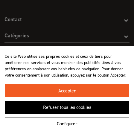
Contact
Catégories
Effect On Line
Ce site Web utilise ses propres cookies et ceux de tiers pour
améliorer nos services et vous montrer des publicités liées à vos
Informations
préférences en analysant vos habitudes de navigation. Pour donner
votre consentement à son utilisation, appuyez sur le bouton Accepter.
Marchand approuvé par la Société des Avis Garantis,
cliquez ici pour vérifier
.
Accepter
Refuser tous les cookies
Retrouvez-nous !
Configurer