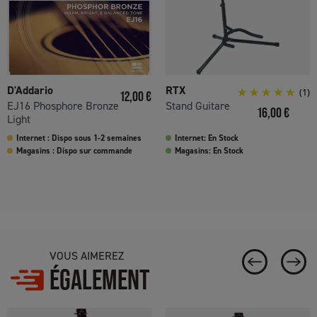
D'Addario
RTX
Prix
(1)
12,00 €
EJ16 Phosphore Bronze
Stand Guitare
Prix
16,00 €
Light
Internet : Dispo sous 1-2 semaines
Internet: En Stock
Magasins : Dispo sur commande
Magasins: En Stock
VOUS AIMEREZ
ÉGALEMENT