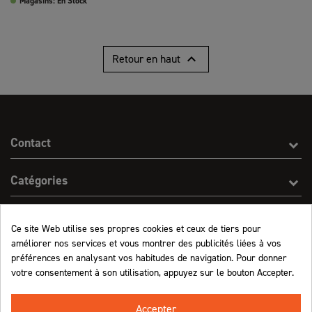
Magasins: En Stock

Retour en haut
Contact
Catégories
Effect On Line
Ce site Web utilise ses propres cookies et ceux de tiers pour
améliorer nos services et vous montrer des publicités liées à vos
Informations
préférences en analysant vos habitudes de navigation. Pour donner
votre consentement à son utilisation, appuyez sur le bouton Accepter.
Marchand approuvé par la Société des Avis Garantis,
cliquez ici pour vérifier
.
Accepter