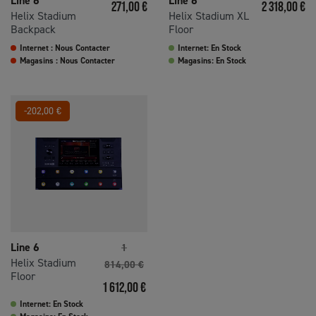
Line 6
Line 6
Prix
Prix
271,00 €
2 318,00 €
Helix Stadium
Helix Stadium XL
Backpack
Floor
Internet : Nous Contacter
Internet: En Stock
Magasins : Nous Contacter
Magasins: En Stock
-202,00 €
Prix de base
Line 6
1
Helix Stadium
814,00 €
Floor
Prix
1 612,00 €
Internet: En Stock