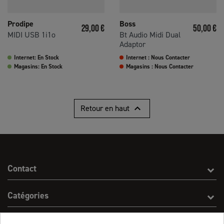
Prodipe
Boss
Prix
Prix
29,00 €
50,00 €
MIDI USB 1i1o
Bt Audio Midi Dual
Adaptor
Internet: En Stock
Internet : Nous Contacter
Magasins: En Stock
Magasins : Nous Contacter

Retour en haut
Contact
Catégories
Effect On Line