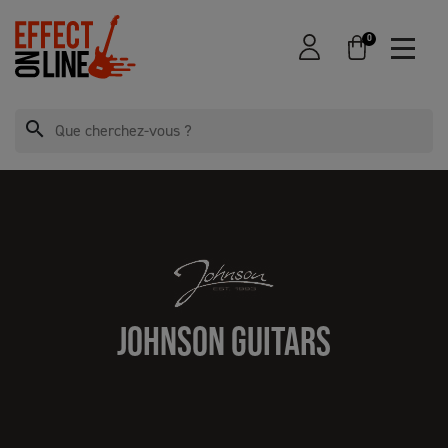
0
search
JOHNSON GUITARS