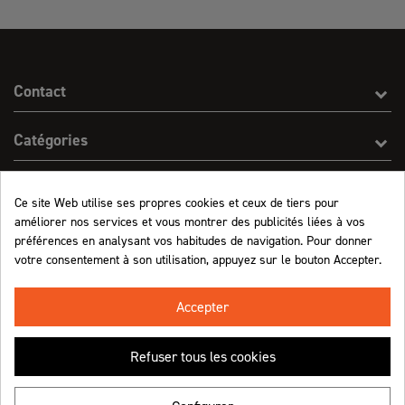
Contact
Catégories
Effect On Line
Ce site Web utilise ses propres cookies et ceux de tiers pour
améliorer nos services et vous montrer des publicités liées à vos
Informations
préférences en analysant vos habitudes de navigation. Pour donner
votre consentement à son utilisation, appuyez sur le bouton Accepter.
Marchand approuvé par la Société des Avis Garantis,
cliquez ici pour vérifier
.
Accepter
Refuser tous les cookies
Retrouvez-nous !