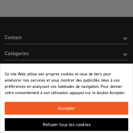
Contact
Catégories
Effect On Line
Ce site Web utilise ses propres cookies et ceux de tiers pour
améliorer nos services et vous montrer des publicités liées à vos
Informations
préférences en analysant vos habitudes de navigation. Pour donner
votre consentement à son utilisation, appuyez sur le bouton Accepter.
Marchand approuvé par la Société des Avis Garantis,
cliquez ici pour vérifier
.
Accepter
Refuser tous les cookies