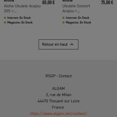
Aloha
Aloha
Prix
Prix
65,00 €
75,00 €
Aloha Ukulele Acajou
Ukulele Concert
20S +...
Acajou +...
Internet: En Stock
Internet: En Stock
Magasins: En Stock
Magasins: En Stock

Retour en haut
RSGP - Contact
ALGAM
2, rue de Milan
44470 Thouaré sur Loire
France
https://www.algam.net/contact/