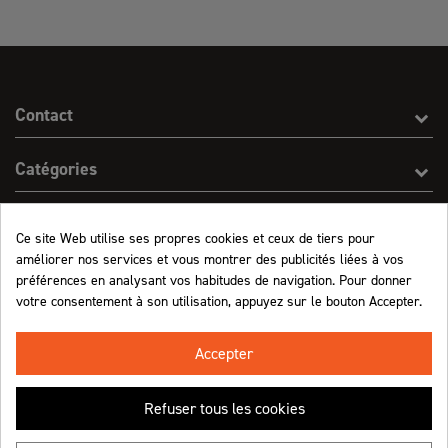
Contact
Catégories
Effect On Line
Ce site Web utilise ses propres cookies et ceux de tiers pour
améliorer nos services et vous montrer des publicités liées à vos
Informations
préférences en analysant vos habitudes de navigation. Pour donner
votre consentement à son utilisation, appuyez sur le bouton Accepter.
Marchand approuvé par la Société des Avis Garantis,
cliquez ici pour vérifier
.
Accepter
Refuser tous les cookies
Retrouvez-nous !