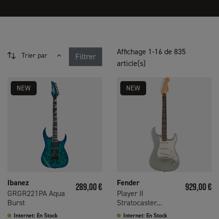
Affichage 1-16 de 835
Trier par
Filtrer
article(s)
NEW
NEW
Ibanez
Fender
Prix
Prix
289,00 €
929,00 €
GRGR221PA Aqua
Player II
Burst
Stratocaster...
Internet: En Stock
Internet: En Stock