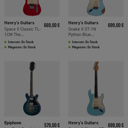
Henry's Guitars
Henry's Guitars
Prix
Prix
669,00 €
699,00 €
Space II Classic TL-
Snake II ST-1N
1CM The...
Python Blue...
Internet: En Stock
Internet: En Stock
Magasins: En Stock
Magasins: En Stock
Epiphone
Henry's Guitars
Prix
Prix
579,00 €
699,00 €