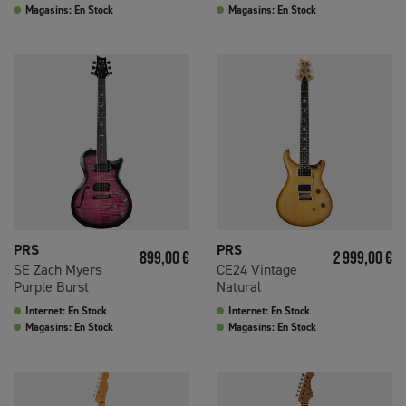
Magasins: En Stock
Magasins: En Stock
PRS
PRS
Prix
Prix
899,00 €
2 999,00 €
SE Zach Myers
CE24 Vintage
Purple Burst
Natural
Internet: En Stock
Internet: En Stock
Magasins: En Stock
Magasins: En Stock