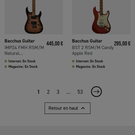
Bacchus Guitar
Bacchus Guitar
Prix
Prix
445,00 €
295,00 €
IMP24 FMH RSM/M
BST 2 RSM/M Candy
Natural...
Apple Red
Internet: En Stock
Internet: En Stock
Magasins: En Stock
Magasins: En Stock
1
2
3
…
53
Suivant

Retour en haut