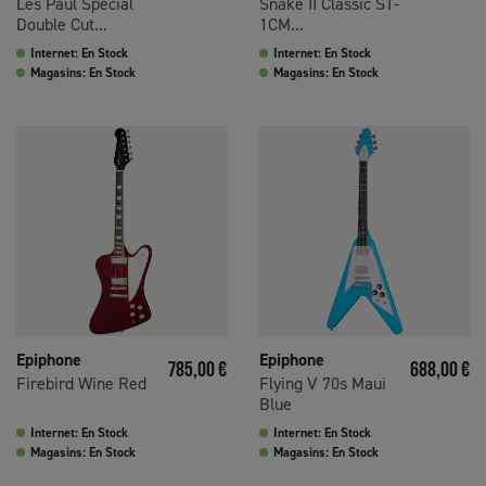
Les Paul Special
Snake II Classic ST-
Double Cut...
1CM...
Internet: En Stock
Internet: En Stock
Magasins: En Stock
Magasins: En Stock
Epiphone
Epiphone
Prix
Prix
785,00 €
688,00 €
Firebird Wine Red
Flying V 70s Maui
Blue
Internet: En Stock
Internet: En Stock
Magasins: En Stock
Magasins: En Stock