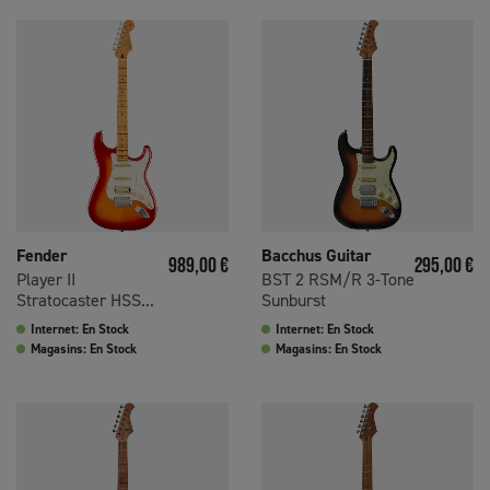
Fender
Bacchus Guitar
Prix
Prix
989,00 €
295,00 €
Player II
BST 2 RSM/R 3-Tone
Stratocaster HSS...
Sunburst
Internet: En Stock
Internet: En Stock
Magasins: En Stock
Magasins: En Stock