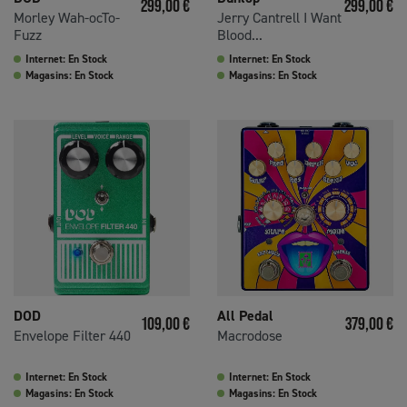
Prix
Prix
299,00 €
299,00 €
Morley Wah-ocTo-
Jerry Cantrell I Want
Fuzz
Blood...
Internet: En Stock
Internet: En Stock
Magasins: En Stock
Magasins: En Stock
DOD
All Pedal
Prix
Prix
109,00 €
379,00 €
Envelope Filter 440
Macrodose
Internet: En Stock
Internet: En Stock
Magasins: En Stock
Magasins: En Stock