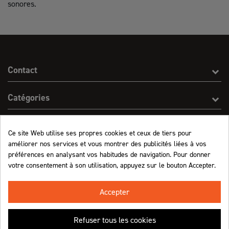
sonores.
Contact
Catégories
Effect On Line
Ce site Web utilise ses propres cookies et ceux de tiers pour
améliorer nos services et vous montrer des publicités liées à vos
Informations
préférences en analysant vos habitudes de navigation. Pour donner
votre consentement à son utilisation, appuyez sur le bouton Accepter.
Marchand approuvé par la Société des Avis Garantis,
cliquez ici pour vérifier
.
Accepter
Refuser tous les cookies