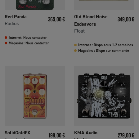
Red Panda
Old Blood Noise
Prix
Prix
365,00 €
349,00 €
Radius
Endeavors
Float
Internet: Nous contacter
Magasins: Nous contacter
Internet : Dispo sous 1-2 semaines
Magasins : Dispo sur commande
SolidGoldFX
KMA Audio
Prix
Prix
199,00 €
279,00 €