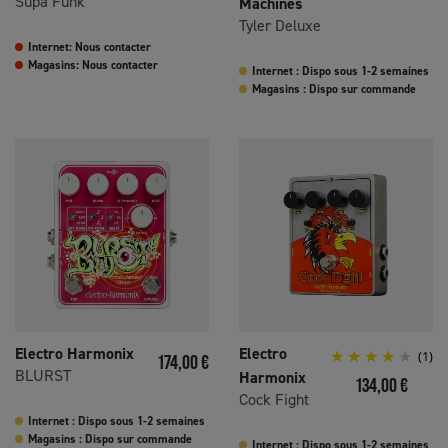
Supa Funk
Machines
Tyler Deluxe
Internet: Nous contacter
Magasins: Nous contacter
Internet : Dispo sous 1-2 semaines
Magasins : Dispo sur commande
Electro Harmonix
Electro
Prix
(1)
174,00 €
BLURST
Harmonix
Prix
134,00 €
Cock Fight
Internet : Dispo sous 1-2 semaines
Magasins : Dispo sur commande
Internet : Dispo sous 1-2 semaines