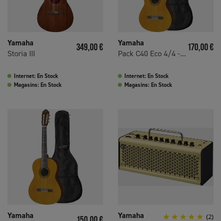
Yamaha
Yamaha
Prix
Prix
349,00 €
170,00 €
Storia III
Pack C40 Eco 4/4 -...
Internet: En Stock
Internet: En Stock
Magasins: En Stock
Magasins: En Stock
Yamaha
Yamaha
Prix
(2)
150,00 €