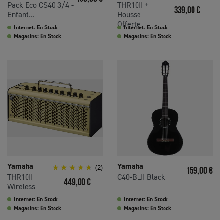
Pack Eco CS40 3/4 -
THR10II +
Prix
339,00 €
Enfant...
Housse
Offerte
Internet: En Stock
Internet: En Stock
Magasins: En Stock
Magasins: En Stock
Yamaha
Yamaha
(2)
Prix
159,00 €
THR10II
C40-BLII Black
Prix
449,00 €
Wireless
Internet: En Stock
Internet: En Stock
Magasins: En Stock
Magasins: En Stock