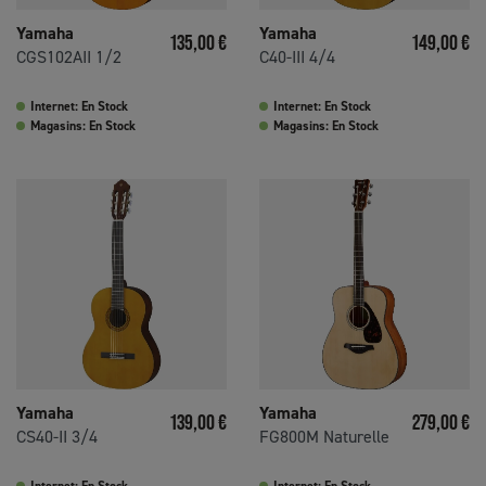
Yamaha
Yamaha
Prix
Prix
135,00 €
149,00 €
CGS102AII 1/2
C40-III 4/4
Internet: En Stock
Internet: En Stock
Magasins: En Stock
Magasins: En Stock
Yamaha
Yamaha
Prix
Prix
139,00 €
279,00 €
CS40-II 3/4
FG800M Naturelle