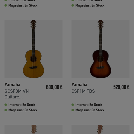
Internet: En Stock
Internet: En Stock
Magasins: En Stock
Magasins: En Stock
Yamaha
Yamaha
Prix
Prix
689,00 €
529,00 €
GCSF3M VN
CSF1M TBS
Guitare...
Internet: En Stock
Internet: En Stock
Magasins: En Stock
Magasins: En Stock