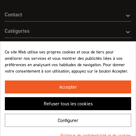
Contact
Catégories
Effect On Line
Ce site Web utilise ses propres cookies et ceux de tiers pour
améliorer nos services et vous montrer des publicités liées à vos
Informations
préférences en analysant vos habitudes de navigation. Pour donner
votre consentement à son utilisation, appuyez sur le bouton Accepter.
Marchand approuvé par la Société des Avis Garantis,
cliquez ici pour vérifier
.
Accepter
Refuser tous les cookies
Retrouvez-nous !
Configurer
Politique de confidentialité et de cookies