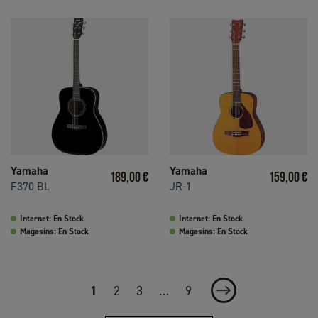
Yamaha
Yamaha
Prix
Prix
189,00 €
159,00 €
F370 BL
JR-1
Internet: En Stock
Internet: En Stock
Magasins: En Stock
Magasins: En Stock
1
2
3
…
9
Suivant