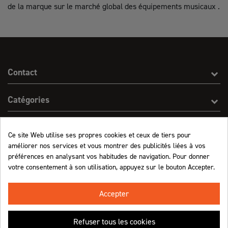
de la marque sur le marché global des équipements musicaux .
Contact
Catégories
Effect On Line
Ce site Web utilise ses propres cookies et ceux de tiers pour
améliorer nos services et vous montrer des publicités liées à vos
Informations
préférences en analysant vos habitudes de navigation. Pour donner
votre consentement à son utilisation, appuyez sur le bouton Accepter.
Marchand approuvé par la Société des Avis Garantis,
cliquez ici pour vérifier
.
Accepter
Refuser tous les cookies