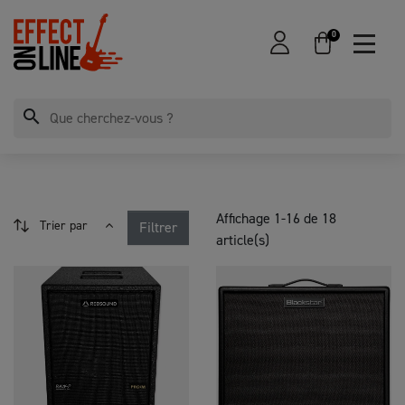
0
search
Affichage 1-16 de 18
Trier par
Filtrer
article(s)