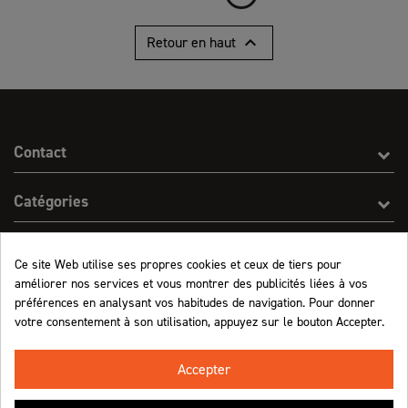

Retour en haut
Contact
Catégories
Effect On Line
Ce site Web utilise ses propres cookies et ceux de tiers pour
améliorer nos services et vous montrer des publicités liées à vos
Informations
préférences en analysant vos habitudes de navigation. Pour donner
votre consentement à son utilisation, appuyez sur le bouton Accepter.
Marchand approuvé par la Société des Avis Garantis,
cliquez ici pour vérifier
.
Accepter