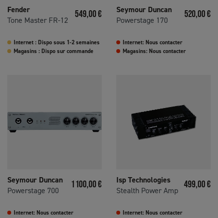
Fender
Seymour Duncan
Prix
Prix
549,00 €
520,00 €
Tone Master FR-12
Powerstage 170
Internet : Dispo sous 1-2 semaines
Internet: Nous contacter
Magasins : Dispo sur commande
Magasins: Nous contacter
Seymour Duncan
Isp Technologies
Prix
Prix
1 100,00 €
499,00 €
Powerstage 700
Stealth Power Amp
Internet: Nous contacter
Internet: Nous contacter