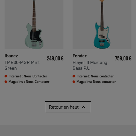
Ibanez
Fender
Prix
Prix
249,00 €
759,00 €
TMB30-MGR Mint
Player II Mustang
Green
Bass PJ...
Internet : Nous Contacter
Internet: Nous contacter
Magasins : Nous Contacter
Magasins: Nous contacter

Retour en haut