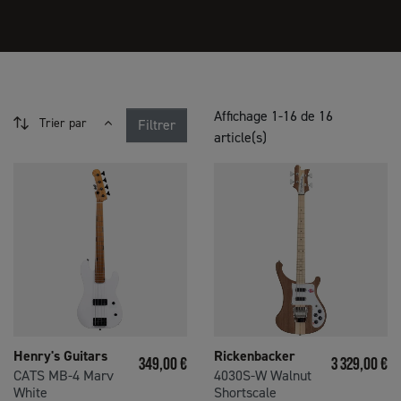
Affichage 1-16 de 16
Trier par
Filtrer
article(s)
Henry's Guitars
Rickenbacker
Prix
Prix
349,00 €
3 329,00 €
CATS MB-4 Marv
4030S-W Walnut
White
Shortscale