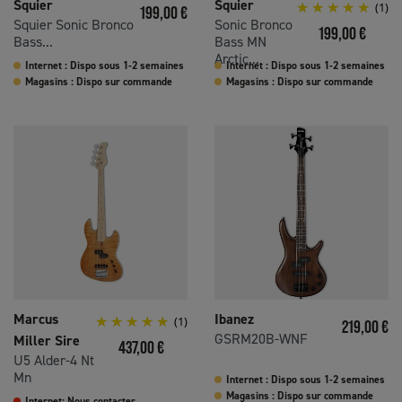
Squier
Squier
Prix
(1)
199,00 €
Squier Sonic Bronco
Sonic Bronco
Prix
199,00 €
Bass...
Bass MN
Arctic...
Internet : Dispo sous 1-2 semaines
Internet : Dispo sous 1-2 semaines
Magasins : Dispo sur commande
Magasins : Dispo sur commande
Marcus
Ibanez
(1)
Prix
219,00 €
GSRM20B-WNF
Miller Sire
Prix
437,00 €
U5 Alder-4 Nt
Mn
Internet : Dispo sous 1-2 semaines
Magasins : Dispo sur commande
Internet: Nous contacter