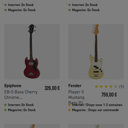
Internet: En Stock
Internet: En Stock
Magasins: En Stock
Magasins: En Stock
Epiphone
Fender
Prix
(1)
326,00 €
EB-0 Bass Cherry
Player II
Prix
759,00 €
Chrome...
Mustang
Bass PJ...
Internet: En Stock
Internet : Dispo sous 1-2 semaines
Magasins: En Stock
Magasins : Dispo sur commande