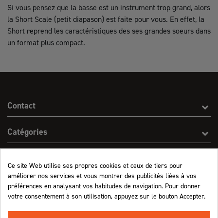
Si vous pensez que la basse est un instrument trop grand, alors
la Short Scale (petit diapason) est faite pour vous. En effet, la
Short reprend les caractéristiques des ses grandes soeurs dans
un format plus compact.
Contact
Catégories
Effect On Line
Ce site Web utilise ses propres cookies et ceux de tiers pour
améliorer nos services et vous montrer des publicités liées à vos
Informations
préférences en analysant vos habitudes de navigation. Pour donner
votre consentement à son utilisation, appuyez sur le bouton Accepter.
Marchand approuvé par la Société des Avis Garantis,
cliquez ici pour vérifier
.