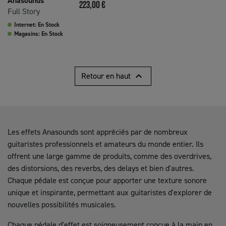
Anasounds
Prix
223,00 €
Full Story
Internet: En Stock
Magasins: En Stock

Retour en haut
Les effets Anasounds sont appréciés par de nombreux
guitaristes professionnels et amateurs du monde entier. Ils
offrent une large gamme de produits, comme des overdrives,
des distorsions, des reverbs, des delays et bien d'autres.
Chaque pédale est conçue pour apporter une texture sonore
unique et inspirante, permettant aux guitaristes d'explorer de
nouvelles possibilités musicales.
Chaque pédale d'effet est soigneusement conçue à la main en