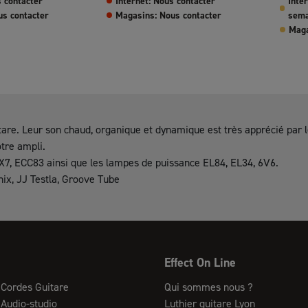
s contacter
Internet: Nous contacter
Inte
us contacter
Magasins: Nous contacter
sema
Maga
are. Leur son chaud, organique et dynamique est très apprécié par 
otre ampli.
X7, ECC83 ainsi que les lampes de puissance EL84, EL34, 6V6.
x, JJ Testla, Groove Tube
Effect On Line
Cordes Guitare
Qui sommes nous ?
Audio-studio
Luthier guitare Lyon