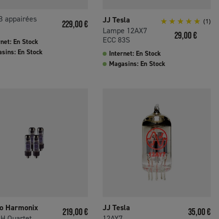
B appairées
JJ Tesla
Prix
(1)
229,00 €
Lampe 12AX7
Prix
29,00 €
ECC 83S
rnet: En Stock
sins: En Stock
Internet: En Stock
Magasins: En Stock
ro Harmonix
JJ Tesla
Prix
Prix
219,00 €
35,00 €
H Quartet
12AY7