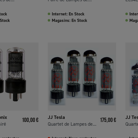
tock
Internet: En Stock
Inte
 Stock
Magasins: En Stock
Maga
onix
JJ Tesla
JJ Te
Prix
Prix
100,00 €
175,00 €
iré
Quartet de Lampes de...
Quarte