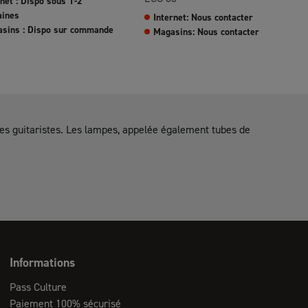
rnet : Dispo sous 1-2
ines
Internet: Nous contacter
sins : Dispo sur commande
Magasins: Nous contacter
les guitaristes. Les lampes, appelée également tubes de
Informations
Pass Culture
Paiement 100% sécurisé