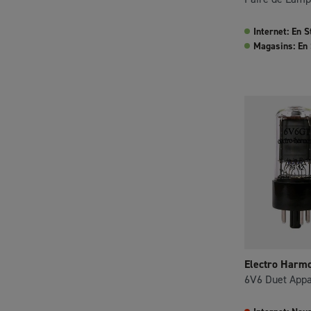
Internet: En S
Magasins: En
Electro Harm
6V6 Duet Appa