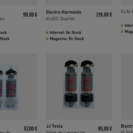
EL34 
Electro Harmonix
Prix
Prix
99,00 €
219,00 €
pes
6L6GC Quartet
Inte
Maga
tock
Internet: En Stock
 Stock
Magasins: En Stock
JJ Tesla
Elect
Prix
Prix
57,00 €
95,00 €
s de...
Paire de Lampes de...
EL34E