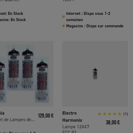
rnet: En Stock
Internet : Dispo sous 1-2
sins: En Stock
semaines
Magasins : Dispo sur commande
sla
Electro
Prix
(1)
129,00 €
t de Lampes de...
Harmonix
Prix
38,00 €
Lampe 12AX7
ECC 83