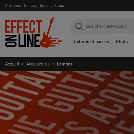
À propos
Contact
Bons cadeaux
Guitares et basses
Effets
Accueil
Accessoires
Lampes