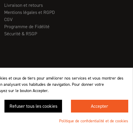
Livraison et retours
Mentions légales et RGPD
CGV
Programme de Fidélité
Sécurité & RSGP
okies et ceux de tiers pour améliorer nos services et vous montrer des
en analysant vos habitudes de navigation. Pour donner votre
uyez sur le bouton Accepter.
Retrouvez-nous !
Refuser tous les cookies
Accepter
4.8
/5 (1063 avis)
★★★★★
Politique de confidentialité et de cookies
Une création