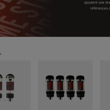
ajoutent une te
références 
s.