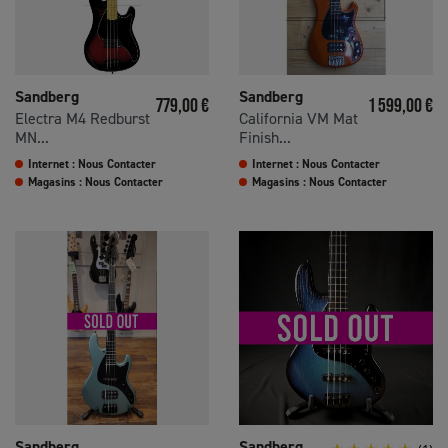
Sandberg
Sandberg
Prix
Prix
779,00 €
1 599,00 €
Electra M4 Redburst
California VM Mat
MN...
Finish...
Internet : Nous Contacter
Internet : Nous Contacter
Magasins : Nous Contacter
Magasins : Nous Contacter
Sandberg
Sandberg