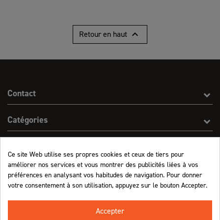

Retour en haut
Contact
Catégories
Effect On Line
Ce site Web utilise ses propres cookies et ceux de tiers pour
améliorer nos services et vous montrer des publicités liées à vos
Informations
préférences en analysant vos habitudes de navigation. Pour donner
votre consentement à son utilisation, appuyez sur le bouton Accepter.
Marchand approuvé par la Société des Avis Garantis,
cliquez ici pour vérifier
.
Accepter