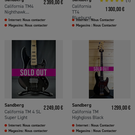
Prix
(1)
2 399,00 €
California TM4
California
Prix
1 300,00 €
Nighthawk...
TT4
Blueburst...
Internet: Nous contacter
Internet : Nous Contacter
Magasins: Nous contacter
Magasins : Nous Contacter
Sandberg
Sandberg
Prix
Prix
2 249,00 €
1 299,00 €
California TM 4 SL
California TM
Super Light
Highgloss Black
Internet: Nous contacter
Internet : Nous Contacter
Magasins: Nous contacter
Magasins : Nous Contacter