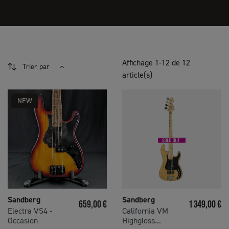
Affichage 1-12 de 12
Trier par
article(s)
NEW
Sandberg
Sandberg
Prix
Prix
659,00 €
1 349,00 €
Electra VS4 -
California VM
Occasion
Highgloss...