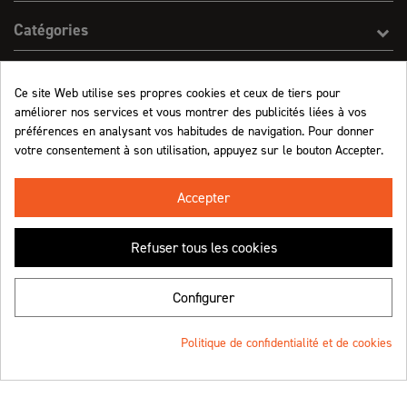
Catégories
Effect On Line
Ce site Web utilise ses propres cookies et ceux de tiers pour
améliorer nos services et vous montrer des publicités liées à vos
Informations
préférences en analysant vos habitudes de navigation. Pour donner
votre consentement à son utilisation, appuyez sur le bouton Accepter.
Marchand approuvé par la Société des Avis Garantis,
cliquez ici pour vérifier
.
Accepter
Refuser tous les cookies
Retrouvez-nous !
Configurer
Politique de confidentialité et de cookies
© Effect On Line - 2023
Une création
4.8
/5 (1063 avis)
FILTRER
★★★★★