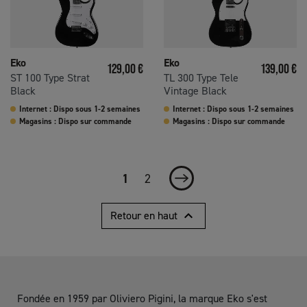
Eko
Eko
Prix
Prix
129,00 €
139,00 €
ST 100 Type Strat
TL 300 Type Tele
Black
Vintage Black
Internet : Dispo sous 1-2 semaines
Internet : Dispo sous 1-2 semaines
Magasins : Dispo sur commande
Magasins : Dispo sur commande
1
2
Suivant

Retour en haut
Fondée en 1959 par Oliviero Pigini, la marque Eko s'est