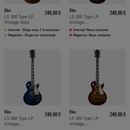
Eko
Eko
Prix
Prix
249,00 €
249,00 €
LS 300 Type LP
LS 300 Type LP
Vintage Gold
Vintage...
Internet : Dispo sous 1-2 semaines
Internet: Nous contacter
Magasins : Dispo sur commande
Magasins: Nous contacter
Eko
Eko
Prix
Prix
249,00 €
249,00 €
LS 300 Type LP
LS 300 Type LP
Vintage...
Vintage...