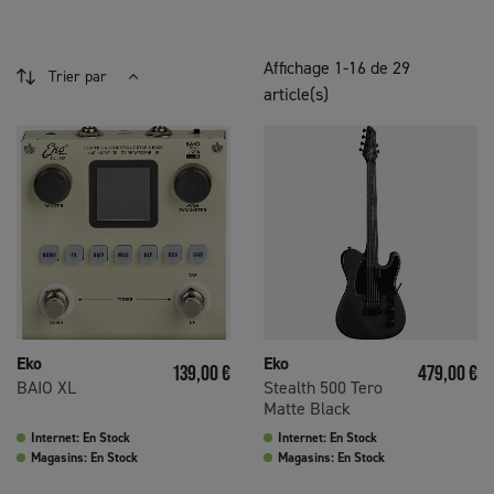
Affichage 1-16 de 29
Trier par
article(s)
Eko
Eko
Prix
Prix
139,00 €
479,00 €
BAIO XL
Stealth 500 Tero
Matte Black
Internet: En Stock
Internet: En Stock
Magasins: En Stock
Magasins: En Stock