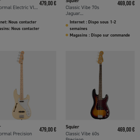
r
Squier
Prix
Prix
479,00 €
469,00 €
rmal Electric VI...
Classic Vibe 70s
Jaguar...
rnet: Nous contacter
Internet : Dispo sous 1-2
sins: Nous contacter
semaines
Magasins : Dispo sur commande
r
Squier
Prix
Prix
479,00 €
469,00 €
ormal Precision
Classic Vibe 60s
.
Precison...