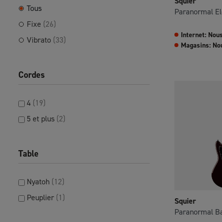
Squier
Tous
Paranormal Ele
Fixe
(26)
Internet: Nou
Vibrato
(33)
Magasins: No
Cordes
4
(19)
5 et plus
(2)
Table
Nyatoh
(12)
Peuplier
(1)
Squier
Paranormal Ba