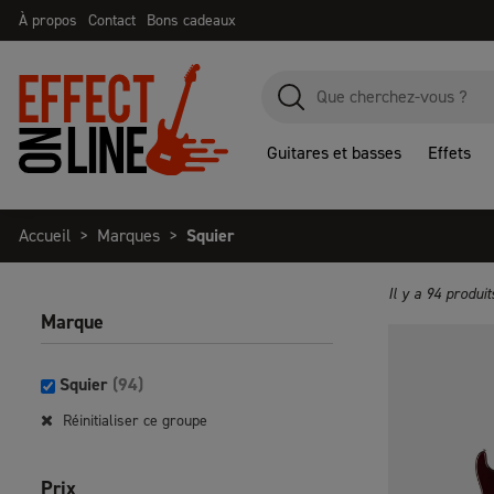
À propos
Contact
Bons cadeaux
Guitares et basses
Effets
Accueil
Marques
Squier
Il y a 94 produit
Marque
Squier
(94)
Réinitialiser ce groupe
Prix