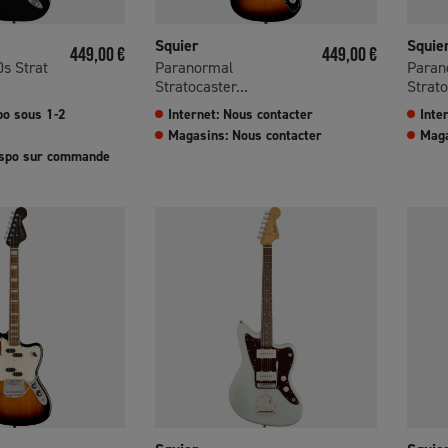
Squier
Squie
Prix
Prix
449,00 €
449,00 €
0s Strat
Paranormal
Paran
Stratocaster...
Strato
spo sous 1-2
Internet: Nous contacter
Inte
Magasins: Nous contacter
Maga
ispo sur commande