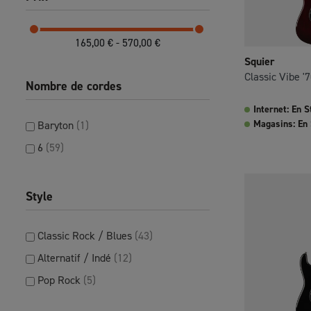
165,00 € - 570,00 €
Squier
Classic Vibe '7
Nombre de cordes
Internet: En S
Magasins: En
Baryton
(1)
6
(59)
Style
Classic Rock / Blues
(43)
Alternatif / Indé
(12)
Pop Rock
(5)