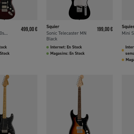
Squier
Squie
Prix
Prix
499,00 €
199,00 €
0s...
Sonic Telecaster MN
Mini S
Black
tock
Internet: En Stock
Inte
 Stock
Magasins: En Stock
sema
Maga