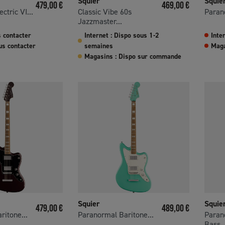
Squier
Squie
Prix
Prix
479,00 €
469,00 €
ctric VI...
Classic Vibe 60s
Parano
Jazzmaster...
s contacter
Internet : Dispo sous 1-2
Inte
us contacter
semaines
Maga
Magasins : Dispo sur commande
Squier
Squie
Prix
Prix
479,00 €
489,00 €
ritone...
Paranormal Baritone...
Paran
Bass..