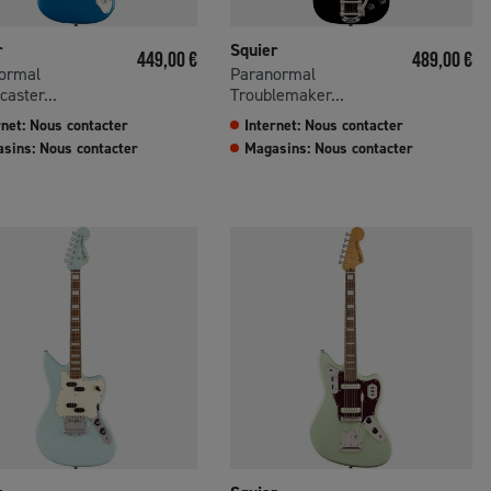
r
Squier
Prix
Prix
449,00 €
489,00 €
ormal
Paranormal
caster...
Troublemaker...
rnet: Nous contacter
Internet: Nous contacter
sins: Nous contacter
Magasins: Nous contacter