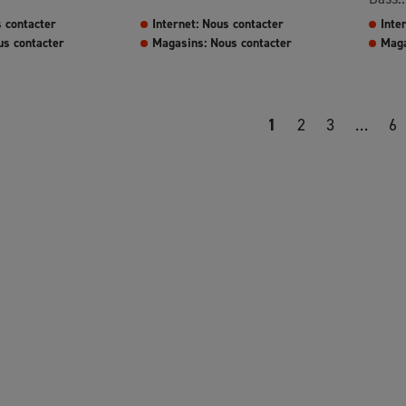
s contacter
Internet: Nous contacter
Inte
us contacter
Magasins: Nous contacter
Maga
1
2
3
…
6