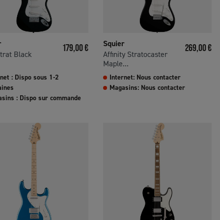
r
Squier
Prix
Prix
179,00 €
269,00 €
trat Black
Affinity Stratocaster
Maple...
rnet : Dispo sous 1-2
Internet: Nous contacter
ines
Magasins: Nous contacter
sins : Dispo sur commande