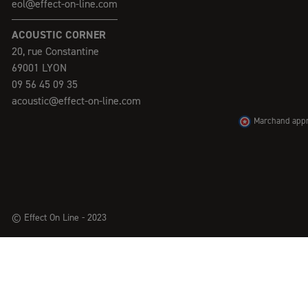
eol@effect-on-line.com
ACOUSTIC CORNER
20, rue Constantine
69001 LYON
09 56 45 09 35
acoustic@effect-on-line.com
Marchand appro
© Effect On Line - 2023