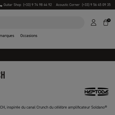
Guitar Shop
(+33) 9 74 98 44 92
Acoustic Corner
(+33) 9 56 45 09 35
0
 marques
Occasions
CH
, inspirée du canal Crunch du célèbre amplificateur Soldano®