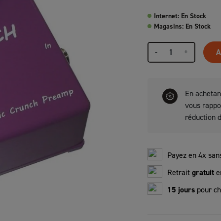
Internet: En Stock
Magasins: En Stock
-
+
A
En achetan
vous rapp
réduction 
Payez en 4x sans
Retrait
gratuit
e
15 jours
pour ch