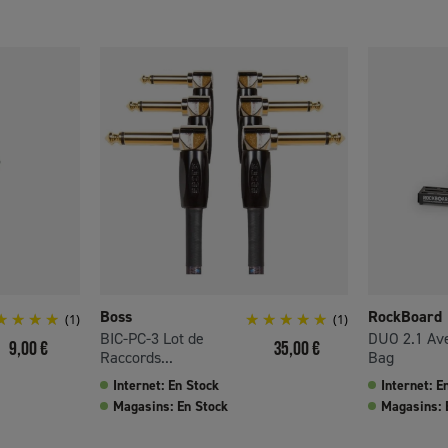
Boss
RockBoard
(1)
(1)
BIC-PC-3 Lot de
DUO 2.1 Av
Prix
Prix
9,00 €
35,00 €
Raccords...
Bag
Internet: En Stock
Internet: E
Magasins: En Stock
Magasins: 