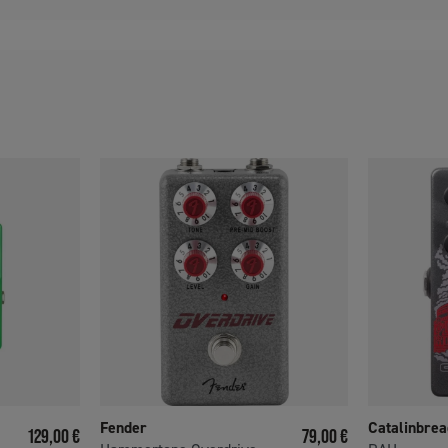
Fender
Catalinbrea
Prix
Prix
129,00 €
79,00 €