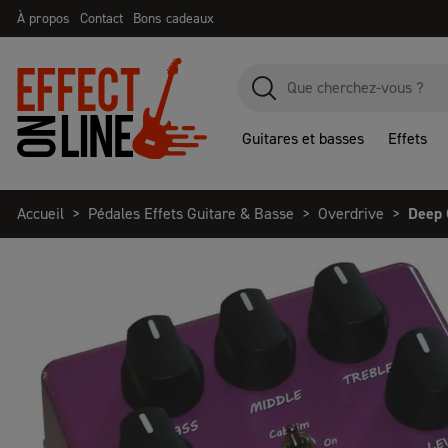
À propos
Contact
Bons cadeaux
Guitares et basses
Effets
Accueil
Pédales Effets Guitare & Basse
Overdrive
Deep 