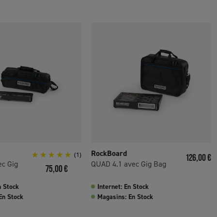
RockBoard
(1)
Prix
126,00 €
ec Gig
QUAD 4.1 avec Gig Bag
Prix
75,00 €
n Stock
Internet: En Stock
En Stock
Magasins: En Stock