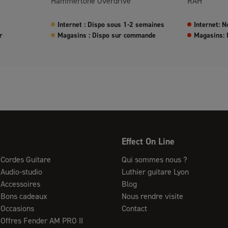
Hammertone Overdrive
RAH
Internet : Dispo sous 1-2 semaines
Internet: N
r
Magasins : Dispo sur commande
Magasins: 
Effect On Line
Cordes Guitare
Qui sommes nous ?
Audio-studio
Luthier guitare Lyon
Accessoires
Blog
Bons cadeaux
Nous rendre visite
Occasions
Contact
Offres Fender AM PRO II