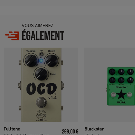
VOUS AIMEREZ
ÉGALEMENT
Fulltone
Blackstar
Prix
299,00 €