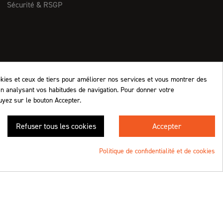
Sécurité & RSGP
okies et ceux de tiers pour améliorer nos services et vous montrer des
en analysant vos habitudes de navigation. Pour donner votre
uyez sur le bouton Accepter.
Retrouvez-nous !
Refuser tous les cookies
Accepter
4.8
/5 (1063 avis)
★★★★★
Politique de confidentialité et de cookies
Une création