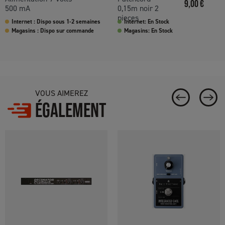
Prix
9,00 €
500 mA
0,15m noir 2
pieces
Internet : Dispo sous 1-2 semaines
Internet: En Stock
Magasins : Dispo sur commande
Magasins: En Stock
VOUS AIMEREZ
ÉGALEMENT