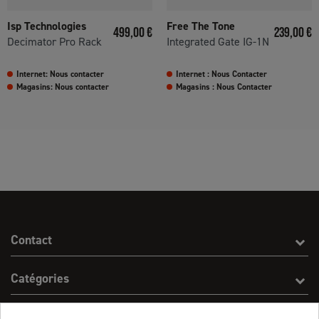
Isp Technologies
Free The Tone
Prix
Prix
499,00 €
239,00 €
Decimator Pro Rack
Integrated Gate IG-1N
Internet: Nous contacter
Internet : Nous Contacter
Magasins: Nous contacter
Magasins : Nous Contacter
Contact
Catégories
Effect On Line