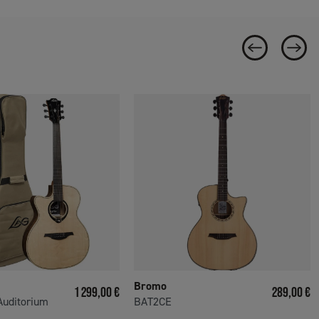
Bromo
Prix
Prix
1 299,00 €
289,00 €
uditorium
BAT2CE