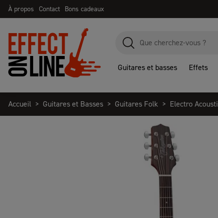
À propos
Contact
Bons cadeaux
Guitares et basses
Effets
Accueil
Guitares et Basses
Guitares Folk
Electro Acoust