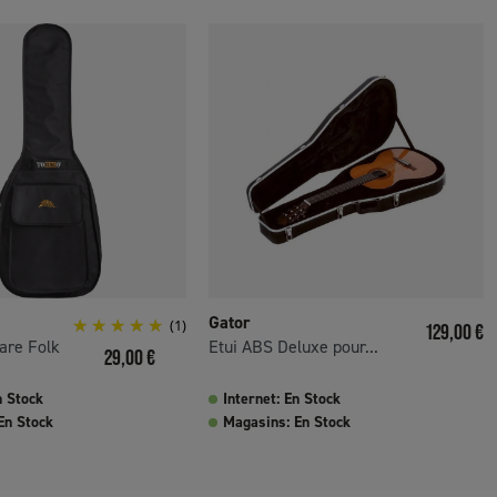
Gator
(1)
Prix
129,00 €
are Folk
Etui ABS Deluxe pour...
Prix
29,00 €
n Stock
Internet: En Stock
En Stock
Magasins: En Stock