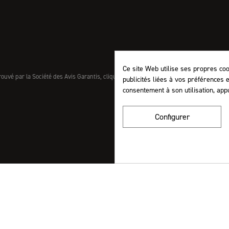
Ce site Web utilise ses propres co
uvé par la Société des Avis Garantis,
cliquez ici pour vérifier
.
publicités liées à vos préférences 
consentement à son utilisation, app
Configurer