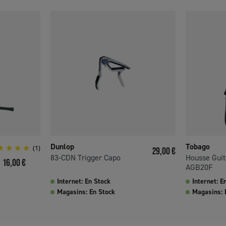
Dunlop
Tobago
(1)
Prix
29,00 €
83-CDN Trigger Capo
Housse Guit
Prix
16,00 €
AGB20F
Internet: En Stock
Internet: E
Magasins: En Stock
Magasins: 