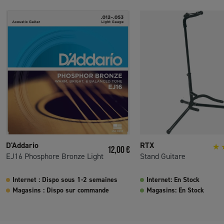
D'Addario
RTX
Prix
12,00 €
EJ16 Phosphore Bronze Light
Stand Guitare
Internet : Dispo sous 1-2 semaines
Internet: En Stock
Magasins : Dispo sur commande
Magasins: En Stock