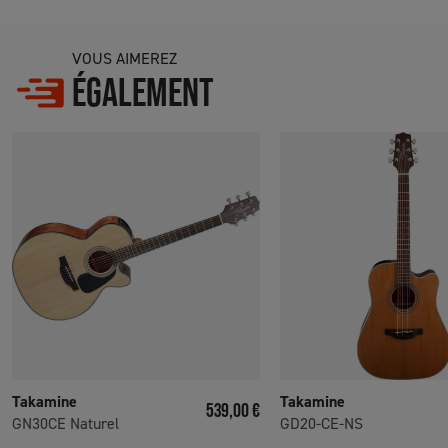
VOUS AIMEREZ
ÉGALEMENT
Takamine
Takamine
Prix
539,00 €
GN30CE Naturel
GD20-CE-NS