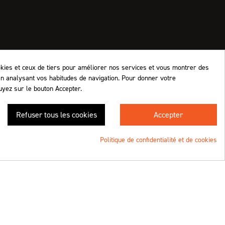
okies et ceux de tiers pour améliorer nos services et vous montrer des
en analysant vos habitudes de navigation. Pour donner votre
uyez sur le bouton Accepter.
Retrouvez-nous !
Refuser tous les cookies
Accepter
4.8
/5 (1063 avis)
★★★★★
Politique de confidentialité et de cookies
Une création