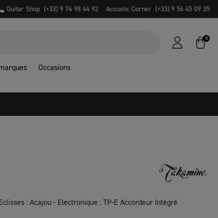
Guitar Shop
(+33) 9 74 98 44 92
Acoustic Corner
(+33) 9 56 45 09 35
0
 marques
Occasions
T
Eclisses : Acajou - Electronique : TP-E Accordeur Intégré