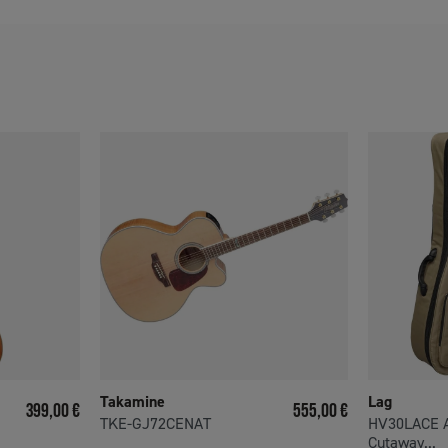
Takamine
Lag
Prix
Prix
399,00 €
555,00 €
TKE-GJ72CENAT
HV30LACE A
Cutaway...