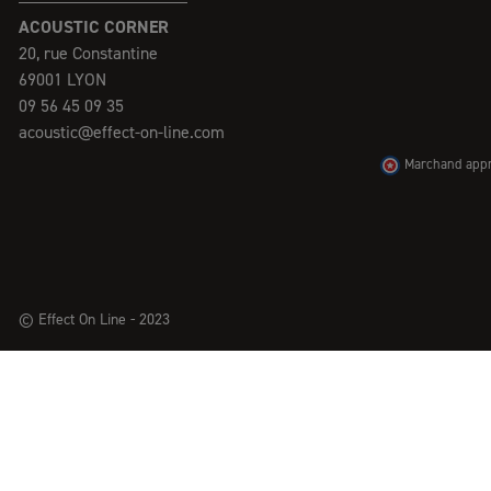
ACOUSTIC CORNER
20, rue Constantine
69001 LYON
09 56 45 09 35
acoustic@effect-on-line.com
Marchand appro
© Effect On Line - 2023