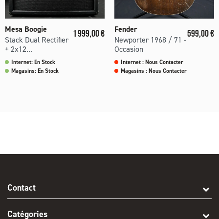
Mesa Boogie
Fender
Prix
Prix
1 999,00 €
599,00 €
Stack Dual Rectifier
Newporter 1968 / 71 -
+ 2x12...
Occasion
Internet: En Stock
Internet : Nous Contacter
Magasins: En Stock
Magasins : Nous Contacter
Contact
Catégories