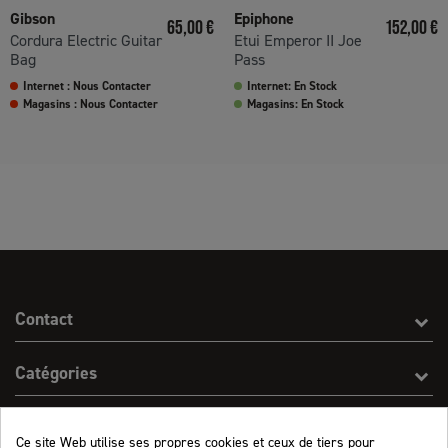
Gibson
Epiphone
Prix
Prix
65,00 €
152,00 €
Cordura Electric Guitar
Etui Emperor II Joe
Bag
Pass
Internet : Nous Contacter
Internet: En Stock
Magasins : Nous Contacter
Magasins: En Stock
Contact
Catégories
Effect On Line
Ce site Web utilise ses propres cookies et ceux de tiers pour