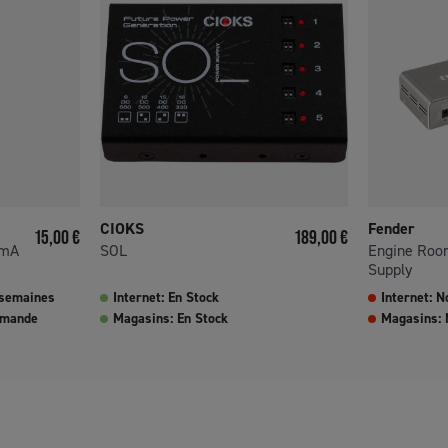
CIOKS
Fender
Prix
Prix
15,00 €
189,00 €
 mA
SOL
Engine Roo
Supply
 semaines
Internet: En Stock
Internet: N
mmande
Magasins: En Stock
Magasins: 