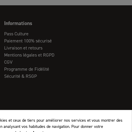
Informations
Pass Culture
Paiement 100% sécurisé
Livraison et retours
Mentions légales et RGPD
CGV
Programme de Fidélité
Sécurité & RSGP
okies et ceux de tiers pour améliorer nos services et vous montrer des
en analysant vos habitudes de navigation. Pour donner votre