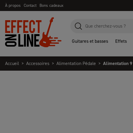
À propos
Contact
Bons cadeaux
Guitares et basses
Effets
Accueil
Accessoires
Alimentation Pédale
Alimentation 9