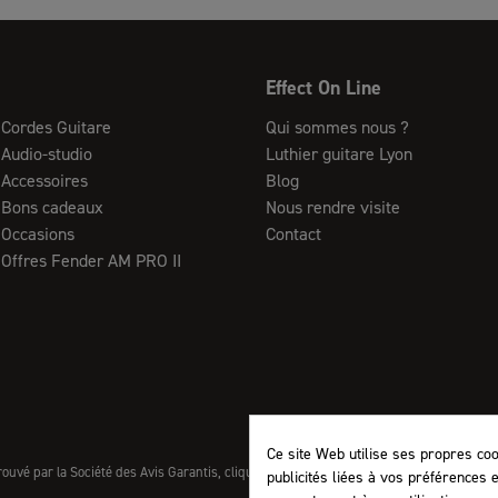
Effect On Line
Cordes Guitare
Qui sommes nous ?
Audio-studio
Luthier guitare Lyon
Accessoires
Blog
Bons cadeaux
Nous rendre visite
Occasions
Contact
Offres Fender AM PRO II
Ce site Web utilise ses propres co
uvé par la Société des Avis Garantis,
cliquez ici pour vérifier
.
publicités liées à vos préférences 