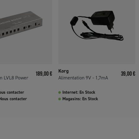
Korg
Prix
Prix
189,00 €
39,00 €
m LVL8 Power
Alimentation 9V - 1,7mA
ous contacter
Internet: En Stock
Nous contacter
Magasins: En Stock