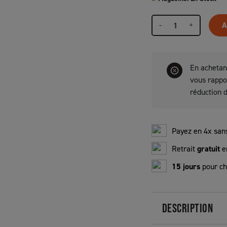
-
+
A
En achetan
vous rapp
réduction 
Payez en 4x sans
Retrait
gratuit
e
15 jours
pour ch
DESCRIPTION