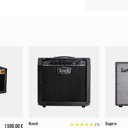
Koch
Supro
Prix
(1)
1 599,00 €