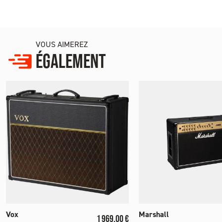
VOUS AIMEREZ
ÉGALEMENT
Vox
Marshall
Prix
1 969,00 €