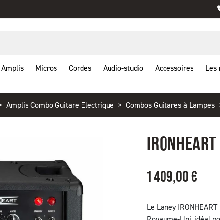
Amplis
Micros
Cordes
Audio-studio
Accessoires
Les
Amplis Combo Guitare Electrique
Combos Guitares à Lampes
IRONHEART 
1 409,00 €
Le Laney IRONHEART I
Royaume-Uni, idéal po