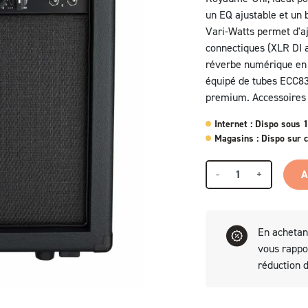
un EQ ajustable et un b
Vari-Watts permet d'aj
connectiques (XLR DI a
réverbe numérique en 
équipé de tubes ECC83 
premium. Accessoires i
Internet : Dispo sous 
Magasins : Dispo sur
-
+
A
En achetan
vous rapp
réduction 