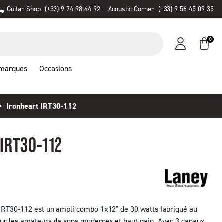
Guitar Shop
(+33) 9 74 98 44 92
Acoustic Corner
(+33) 9 56 45 09 35
0
 marques
Occasions
Ironheart IRT30-112
IRT30-112
RT30-112 est un ampli combo 1x12" de 30 watts fabriqué au
ur les amateurs de sons modernes et haut gain. Avec 3 canaux,