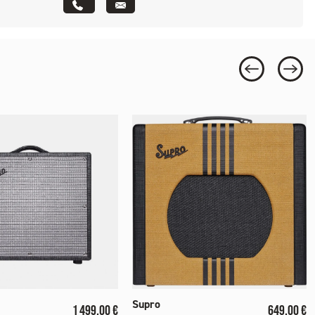
Supro
Prix
Prix
1 499,00 €
649,00 €