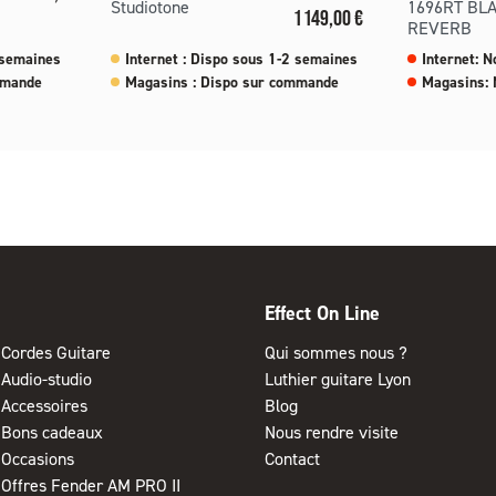
Studiotone
1696RT BL
Prix
1 149,00 €
REVERB
 semaines
Internet : Dispo sous 1-2 semaines
Internet: N
mmande
Magasins : Dispo sur commande
Magasins: 
Effect On Line
Cordes Guitare
Qui sommes nous ?
Audio-studio
Luthier guitare Lyon
Accessoires
Blog
Bons cadeaux
Nous rendre visite
Occasions
Contact
Offres Fender AM PRO II