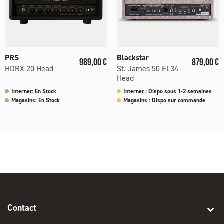
PRS
Blackstar
Prix
Prix
989,00 €
879,00 €
HDRX 20 Head
St. James 50 EL34
Head
Internet: En Stock
Internet : Dispo sous 1-2 semaines
Magasins: En Stock
Magasins : Dispo sur commande
Contact