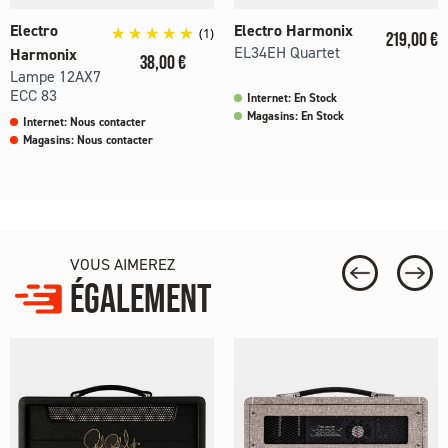
Electro
Electro Harmonix
(1)
Prix
219,00 €
EL34EH Quartet
Harmonix
Prix
38,00 €
Lampe 12AX7
ECC 83
Internet: En Stock
Magasins: En Stock
Internet: Nous contacter
Magasins: Nous contacter
VOUS AIMEREZ
ÉGALEMENT