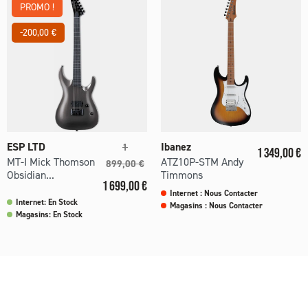
PROMO !
-200,00 €
Prix de base
ESP LTD
Ibanez
1
Prix
1 349,00 €
MT-I Mick Thomson
ATZ10P-STM Andy
899,00 €
Obsidian...
Timmons
Prix
1 699,00 €
Internet : Nous Contacter
Internet: En Stock
Magasins : Nous Contacter
Magasins: En Stock