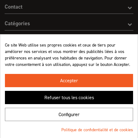
Contact
Catégories
Effect On Line
Ce site Web utilise ses propres cookies et ceux de tiers pour
améliorer nos services et vous montrer des publicités liées à vos
Informations
préférences en analysant vos habitudes de navigation. Pour donner
votre consentement à son utilisation, appuyez sur le bouton Accepter.
Marchand approuvé par la Société des Avis Garantis,
cliquez ici pour vérifier
.
Accepter
Refuser tous les cookies
Retrouvez-nous !
Configurer
Politique de confidentialité et de cookies
© Effect On Line - 2023
Une création
4.8
/5 (1063 avis)
★★★★★