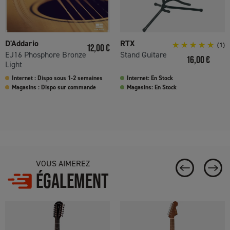
D'Addario
RTX
Prix
(1)
12,00 €
EJ16 Phosphore Bronze
Stand Guitare
Prix
16,00 €
Light
Internet : Dispo sous 1-2 semaines
Internet: En Stock
Magasins : Dispo sur commande
Magasins: En Stock
VOUS AIMEREZ
ÉGALEMENT