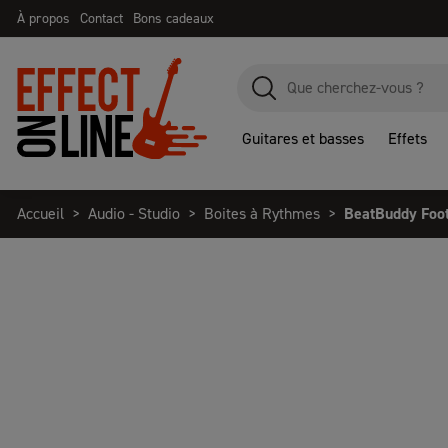
À propos
Contact
Bons cadeaux
Guitares et basses
Effets
Accueil
Audio - Studio
Boites à Rythmes
BeatBuddy Foot