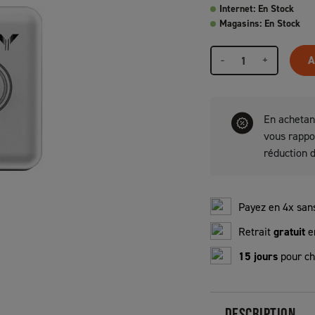
Internet: En Stock
Magasins: En Stock
-
+
A
En achetan
vous rapp
réduction 
Payez en 4x sans
Retrait
gratuit
e
15 jours
pour ch
DESCRIPTION