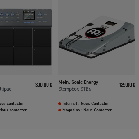
Meinl Sonic Energy
Prix
Prix
300,00 €
129,00 €
ltipad
Stompbox STB6
ous contacter
Internet : Nous Contacter
Nous contacter
Magasins : Nous Contacter