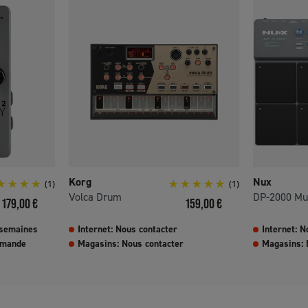
Korg
Nux
(1)
(1)
Volca Drum
DP-2000 Mu
Prix
Prix
179,00 €
159,00 €
 semaines
Internet: Nous contacter
Internet: N
mmande
Magasins: Nous contacter
Magasins: 