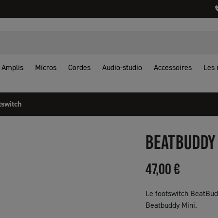
Amplis
Micros
Cordes
Audio-studio
Accessoires
Les
switch
BEATBUDDY
47,00 €
Le footswitch BeatBud
Beatbuddy Mini.