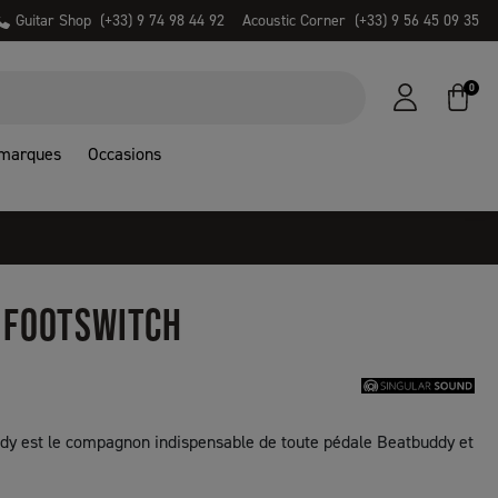
Guitar Shop
(+33) 9 74 98 44 92
Acoustic Corner
(+33) 9 56 45 09 35
0
 marques
Occasions
 FOOTSWITCH
dy est le compagnon indispensable de toute pédale Beatbuddy et