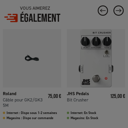
VOUS AIMEREZ
ÉGALEMENT
Roland
JHS Pedals
Prix
Prix
75,00 €
125,00 €
Câble pour GK2/GK3
Bit Crusher
5M
Internet : Dispo sous 1-2 semaines
Internet: En Stock
Magasins : Dispo sur commande
Magasins: En Stock