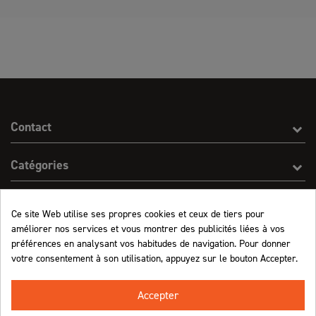
Contact
Catégories
Effect On Line
Ce site Web utilise ses propres cookies et ceux de tiers pour
améliorer nos services et vous montrer des publicités liées à vos
Informations
préférences en analysant vos habitudes de navigation. Pour donner
votre consentement à son utilisation, appuyez sur le bouton Accepter.
Marchand approuvé par la Société des Avis Garantis,
cliquez ici pour vérifier
.
Accepter