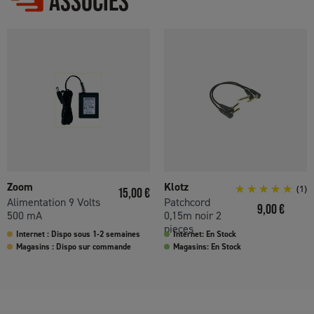
ASSOCIÉS
Zoom
Klotz
Prix
(1)
15,00 €
Alimentation 9 Volts
Patchcord
Prix
9,00 €
500 mA
0,15m noir 2
pieces
Internet : Dispo sous 1-2 semaines
Internet: En Stock
Magasins : Dispo sur commande
Magasins: En Stock