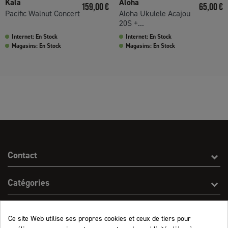
Kala
Aloha
Prix
Prix
159,00 €
65,00 €
Pacific Walnut Concert
Aloha Ukulele Acajou
20S +...
Internet: En Stock
Internet: En Stock
Magasins: En Stock
Magasins: En Stock
Contact
Catégories
Effect On Line
Ce site Web utilise ses propres cookies et ceux de tiers pour