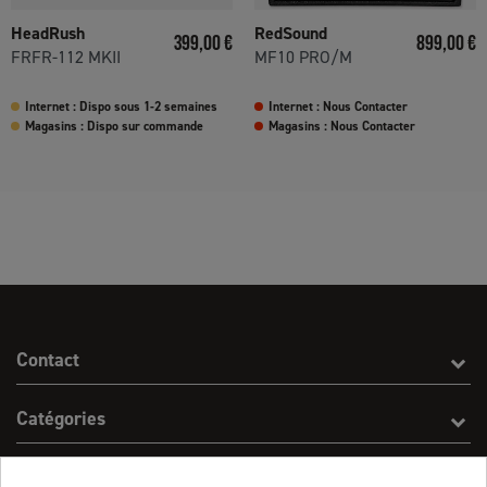
HeadRush
RedSound
Prix
Prix
399,00 €
899,00 €
FRFR-112 MKII
MF10 PRO/M
Internet : Dispo sous 1-2 semaines
Internet : Nous Contacter
Magasins : Dispo sur commande
Magasins : Nous Contacter
Contact
Catégories
Effect On Line