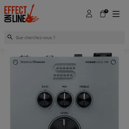
0
search