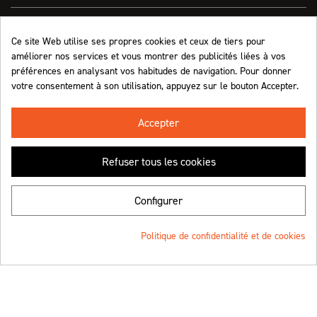
Effect On Line
Ce site Web utilise ses propres cookies et ceux de tiers pour
améliorer nos services et vous montrer des publicités liées à vos
Informations
préférences en analysant vos habitudes de navigation. Pour donner
votre consentement à son utilisation, appuyez sur le bouton Accepter.
Marchand approuvé par la Société des Avis Garantis,
cliquez ici pour vérifier
.
Accepter
Refuser tous les cookies
Retrouvez-nous !
Configurer
Politique de confidentialité et de cookies
© Effect On Line - 2023
Une création
4.8
/5 (1063 avis)
★★★★★