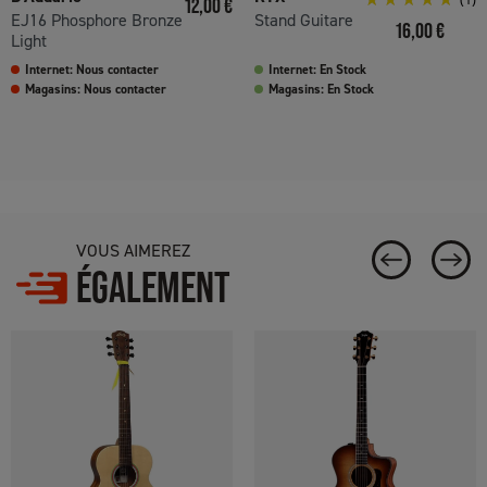
Prix
12,00 €
EJ16 Phosphore Bronze
Stand Guitare
Prix
16,00 €
Light
Internet: Nous contacter
Internet: En Stock
Magasins: Nous contacter
Magasins: En Stock
VOUS AIMEREZ
ÉGALEMENT