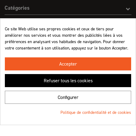
Catégories
Effect On Line
Ce site Web utilise ses propres cookies et ceux de tiers pour
améliorer nos services et vous montrer des publicités liées à vos
Informations
préférences en analysant vos habitudes de navigation. Pour donner
votre consentement à son utilisation, appuyez sur le bouton Accepter.
Marchand approuvé par la Société des Avis Garantis,
cliquez ici pour vérifier
.
Accepter
Refuser tous les cookies
Retrouvez-nous !
Configurer
Politique de confidentialité et de cookies
© Effect On Line - 2023
Une création
4.8
/5 (1063 avis)
★★★★★