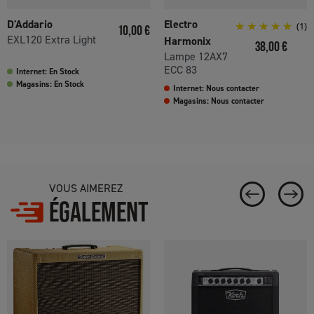
D'Addario
Electro
Prix
(1)
10,00 €
EXL120 Extra Light
Harmonix
Prix
38,00 €
Lampe 12AX7
ECC 83
Internet: En Stock
Magasins: En Stock
Internet: Nous contacter
Magasins: Nous contacter
VOUS AIMEREZ
ÉGALEMENT