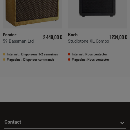
Fender
Koch
Prix
Prix
2 449,00 €
1 234,00 €
59 Bassman Ltd
Studiotone XL Combo
Internet : Dispo sous 1-2 semaines
Internet: Nous contacter
Magasins : Dispo sur commande
Magasins: Nous contacter
Contact