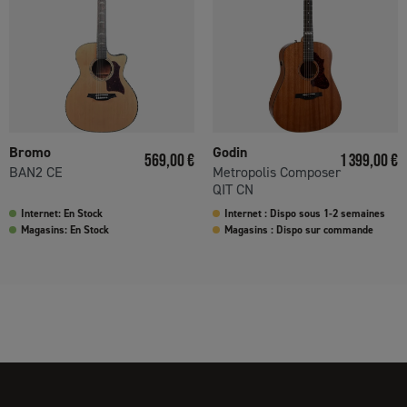
Bromo
Godin
Prix
Prix
569,00 €
1 399,00 €
BAN2 CE
Metropolis Composer
QIT CN
Internet: En Stock
Internet : Dispo sous 1-2 semaines
Magasins: En Stock
Magasins : Dispo sur commande