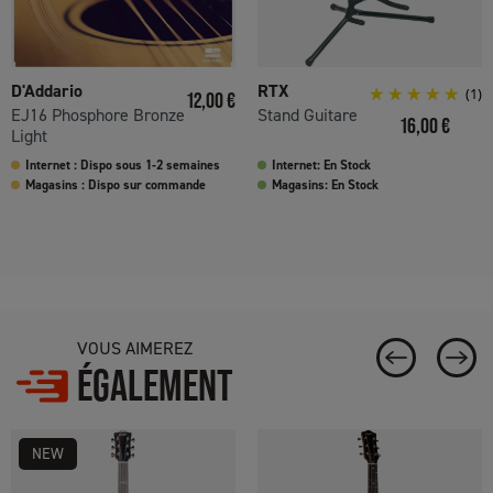
D'Addario
RTX
Prix
(1)
12,00 €
EJ16 Phosphore Bronze
Stand Guitare
Prix
16,00 €
Light
Internet : Dispo sous 1-2 semaines
Internet: En Stock
Magasins : Dispo sur commande
Magasins: En Stock
VOUS AIMEREZ
ÉGALEMENT
NEW