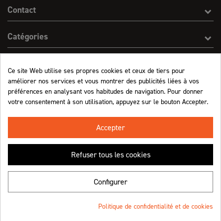
Contact
Catégories
Effect On Line
Ce site Web utilise ses propres cookies et ceux de tiers pour
améliorer nos services et vous montrer des publicités liées à vos
Informations
préférences en analysant vos habitudes de navigation. Pour donner
votre consentement à son utilisation, appuyez sur le bouton Accepter.
Marchand approuvé par la Société des Avis Garantis,
cliquez ici pour vérifier
.
Accepter
Refuser tous les cookies
Retrouvez-nous !
Configurer
Politique de confidentialité et de cookies
© Effect On Line - 2023
Une création
4.8
/5 (1063 avis)
★★★★★