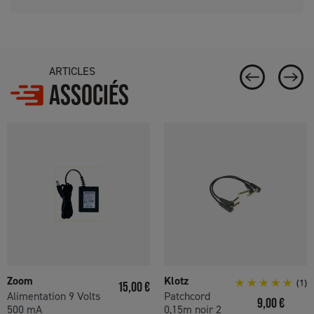
ARTICLES
ASSOCIÉS
Zoom
Klotz
Prix
(1)
15,00 €
Alimentation 9 Volts
Patchcord
Prix
9,00 €
500 mA
0,15m noir 2