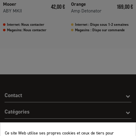
Mooer
Orange
Prix
Prix
42,00 €
169,00 €
ABY MKII
Amp Detonator
Internet: Nous contacter
Internet : Dispo sous 1-2 semaines
Magasins: Nous contacter
Magasins : Dispo sur commande
Contact
Catégories
Effect On Line
Ce site Web utilise ses propres cookies et ceux de tiers pour