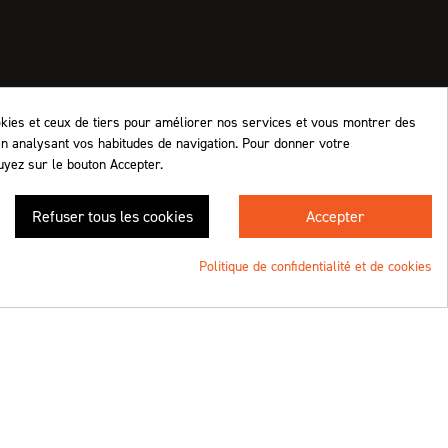
okies et ceux de tiers pour améliorer nos services et vous montrer des
en analysant vos habitudes de navigation. Pour donner votre
uyez sur le bouton Accepter.
Retrouvez-nous !
Refuser tous les cookies
Accepter
4.8
/5 (1063 avis)
★★★★★
Politique de confidentialité et de cookies
Une création