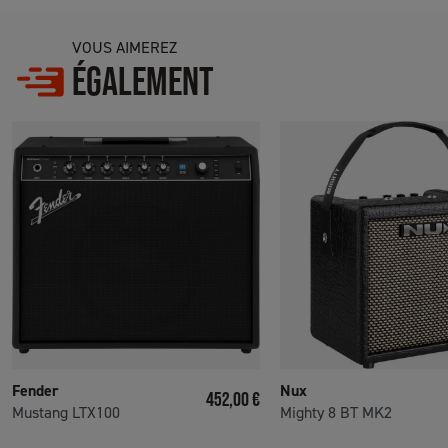
VOUS AIMEREZ
ÉGALEMENT
Fender
Nux
Prix
452,00 €
Mustang LTX100
Mighty 8 BT MK2