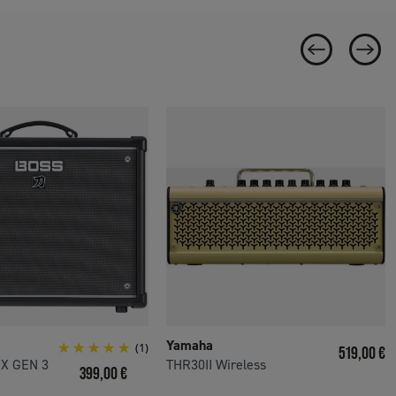
Yamaha
(1)
Prix
519,00 €
EX GEN 3
THR30II Wireless
Prix
399,00 €