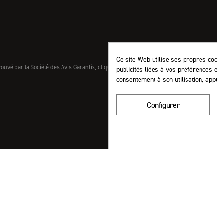
Ce site Web utilise ses propres co
uvé par la Société des Avis Garantis,
cliquez ici pour vérifier
.
publicités liées à vos préférences 
consentement à son utilisation, app
Configurer