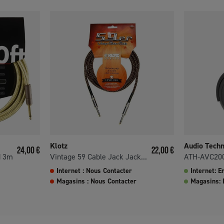
Klotz
Audio Techn
Prix
Prix
24,00 €
22,00 €
d 3m
Vintage 59 Cable Jack Jack...
ATH-AVC20
Internet : Nous Contacter
Internet: E
Magasins : Nous Contacter
Magasins: 