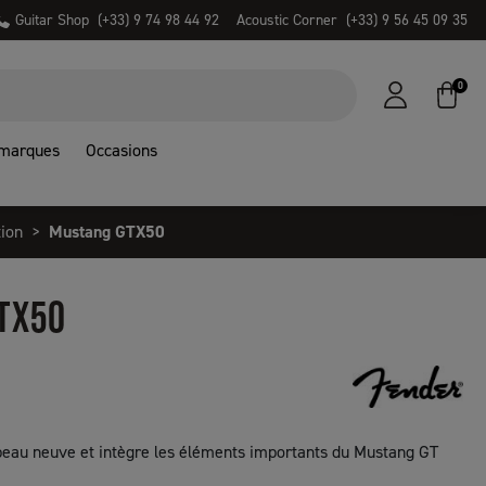
Guitar Shop
(+33) 9 74 98 44 92
Acoustic Corner
(+33) 9 56 45 09 35
0
 marques
Occasions
ion
Mustang GTX50
TX50
 peau neuve et intègre les éléments importants du Mustang GT