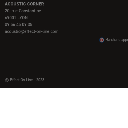
ACOUSTIC CORNER
20, rue Constantine
69001 LYON
09 56 45 09 35
acoustic@effect-on-line.com
Marchand appro
© Effect On Line - 2023