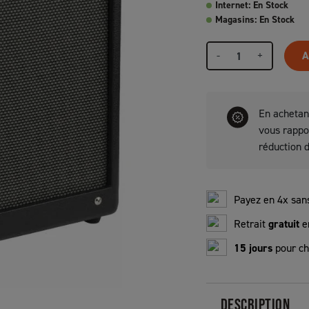
Internet: En Stock
Magasins: En Stock
-
+
A
En achetan
vous rapp
réduction 
Payez en 4x sans
Retrait
gratuit
e
15 jours
pour ch
DESCRIPTION