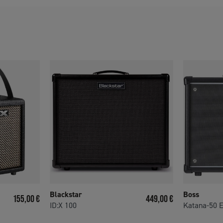
Blackstar
Boss
Prix
Prix
155,00 €
449,00 €
ID:X 100
Katana-50 