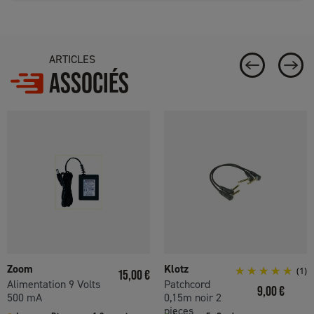
ARTICLES
ASSOCIÉS
Zoom
Klotz
Prix
(1)
15,00 €
Alimentation 9 Volts
Patchcord
Prix
9,00 €
500 mA
0,15m noir 2
pieces