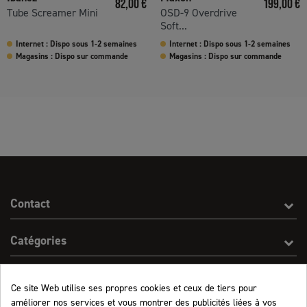
Prix
Prix
82,00 €
199,00 €
Tube Screamer Mini
OSD-9 Overdrive
Soft...
Internet : Dispo sous 1-2 semaines
Internet : Dispo sous 1-2 semaines
Magasins : Dispo sur commande
Magasins : Dispo sur commande
Contact
Catégories
Effect On Line
Ce site Web utilise ses propres cookies et ceux de tiers pour
améliorer nos services et vous montrer des publicités liées à vos