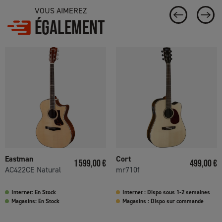
VOUS AIMEREZ
ÉGALEMENT
Eastman
Cort
Prix
Prix
1 599,00 €
499,00 €
AC422CE Natural
mr710f
Internet: En Stock
Internet : Dispo sous 1-2 semaines
Magasins: En Stock
Magasins : Dispo sur commande