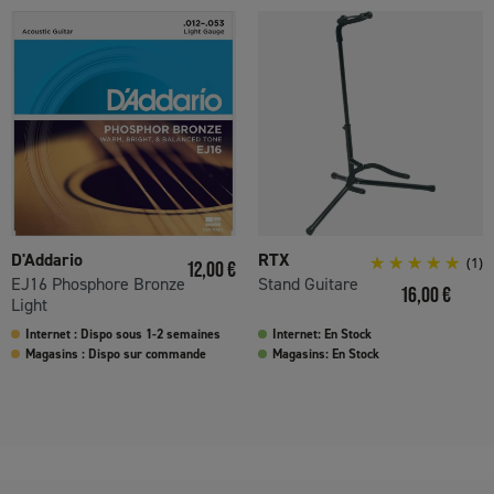
D'Addario
RTX
Prix
(1)
12,00 €
EJ16 Phosphore Bronze
Stand Guitare
Prix
16,00 €
Light
Internet : Dispo sous 1-2 semaines
Internet: En Stock
Magasins : Dispo sur commande
Magasins: En Stock