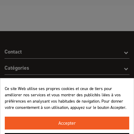
Contact
Catégories
Effect On Line
Ce site Web utilise ses propres cookies et ceux de tiers pour
améliorer nos services et vous montrer des publicités liées à vos
Informations
préférences en analysant vos habitudes de navigation. Pour donner
votre consentement à son utilisation, appuyez sur le bouton Accepter.
Marchand approuvé par la Société des Avis Garantis,
cliquez ici pour vérifier
.
Accepter