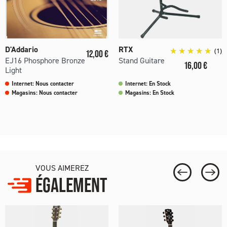
D'Addario
RTX
Prix
(1)
12,00 €
EJ16 Phosphore Bronze
Stand Guitare
Prix
16,00 €
Light
Internet: Nous contacter
Internet: En Stock
Magasins: Nous contacter
Magasins: En Stock
VOUS AIMEREZ
ÉGALEMENT