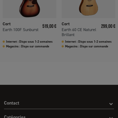
Cort
Cort
Prix
Prix
519,00 €
299,00 €
Earth 100F Sunburst
Earth 60 CE Naturel
Brillant
Internet : Dispo sous 1-2 semaines
Internet : Dispo sous 1-2 semaines
Magasins : Dispo sur commande
Magasins : Dispo sur commande
Contact
Catégories