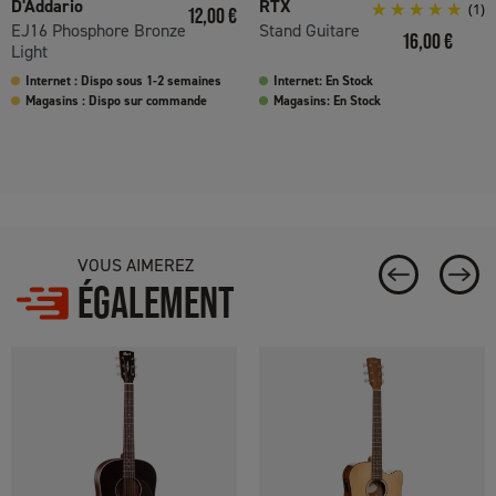
D'Addario
RTX
Prix
(1)
12,00 €
EJ16 Phosphore Bronze
Stand Guitare
Prix
16,00 €
Light
Internet : Dispo sous 1-2 semaines
Internet: En Stock
Magasins : Dispo sur commande
Magasins: En Stock
VOUS AIMEREZ
ÉGALEMENT