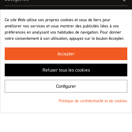
Effect On Line
Ce site Web utilise ses propres cookies et ceux de tiers pour
améliorer nos services et vous montrer des publicités liées à vos
Informations
préférences en analysant vos habitudes de navigation. Pour donner
votre consentement à son utilisation, appuyez sur le bouton Accepter.
Marchand approuvé par la Société des Avis Garantis,
cliquez ici pour vérifier
.
Accepter
Refuser tous les cookies
Retrouvez-nous !
Configurer
Politique de confidentialité et de cookies
© Effect On Line - 2023
Une création
4.8
/5 (1063 avis)
★★★★★