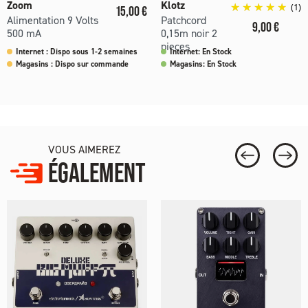
Zoom
Klotz
Prix
(1)
15,00 €
Alimentation 9 Volts
Patchcord
Prix
9,00 €
500 mA
0,15m noir 2
pieces
Internet : Dispo sous 1-2 semaines
Internet: En Stock
Magasins : Dispo sur commande
Magasins: En Stock
VOUS AIMEREZ
ÉGALEMENT