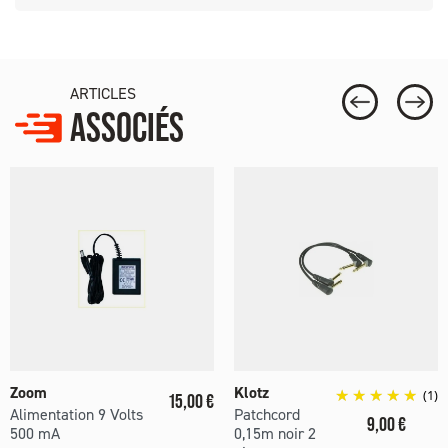
ARTICLES
ASSOCIÉS
Zoom
Klotz
Prix
(1)
15,00 €
Alimentation 9 Volts
Patchcord
Prix
9,00 €
500 mA
0,15m noir 2