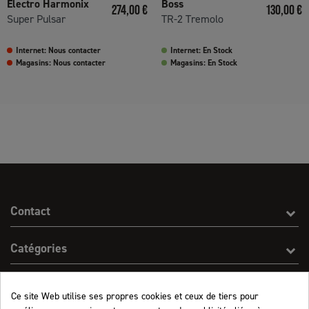
Electro Harmonix
Boss
Prix
Prix
274,00 €
130,00 €
Super Pulsar
TR-2 Tremolo
Internet: Nous contacter
Internet: En Stock
Magasins: Nous contacter
Magasins: En Stock
Contact
Catégories
Effect On Line
Ce site Web utilise ses propres cookies et ceux de tiers pour