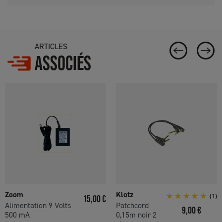
ARTICLES
ASSOCIÉS
Zoom
Klotz
Prix
(1)
15,00 €
Alimentation 9 Volts
Patchcord
Prix
9,00 €
500 mA
0,15m noir 2