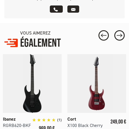
VOUS AIMEREZ
ÉGALEMENT
Ibanez
Cort
(1)
Prix
249,00 €
RGRB620-BKF
X100 Black Cherry
Prix
969,00 €