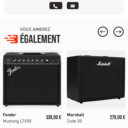
VOUS AIMEREZ
ÉGALEMENT
Fender
Marshall
Prix
Prix
339,00 €
279,00 €
Mustang LTX50
Code 50