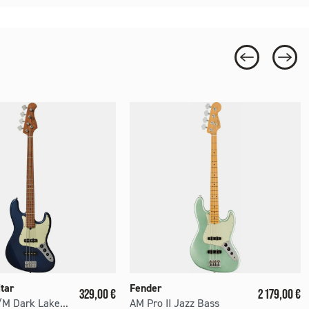
tar
Fender
Prix
Prix
329,00 €
2 179,00 €
M Dark Lake...
AM Pro II Jazz Bass