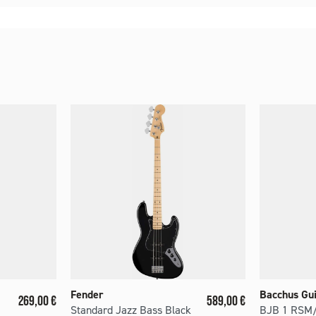
Fender
Bacchus Gui
Prix
Prix
269,00 €
589,00 €
Standard Jazz Bass Black
BJB 1 RSM/