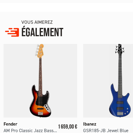
VOUS AIMEREZ
ÉGALEMENT
Fender
Ibanez
Prix
1 659,00 €
AM Pro Classic Jazz Bass...
GSR185-JB Jewel Blue