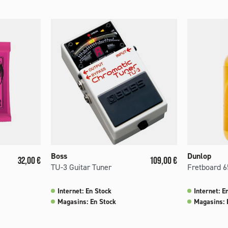
Boss
Dunlop
Prix
Prix
32,00 €
109,00 €
TU-3 Guitar Tuner
Fretboard 65
Internet: En Stock
Internet: E
Magasins: En Stock
Magasins: 