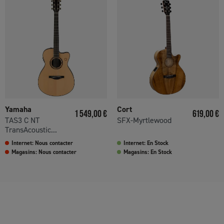
Yamaha
Cort
Prix
Prix
1 549,00 €
619,00 €
TAS3 C NT
SFX-Myrtlewood
TransAcoustic...
Internet: Nous contacter
Internet: En Stock
Magasins: Nous contacter
Magasins: En Stock