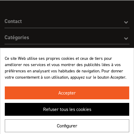
Contact
Catégories
Effect On Line
Ce site Web utilise ses propres cookies et ceux de tiers pour
améliorer nos services et vous montrer des publicités liées à vos
Informations
préférences en analysant vos habitudes de navigation. Pour donner
votre consentement à son utilisation, appuyez sur le bouton Accepter.
Marchand approuvé par la Société des Avis Garantis,
cliquez ici pour vérifier
.
Accepter
Refuser tous les cookies
Retrouvez-nous !
Configurer