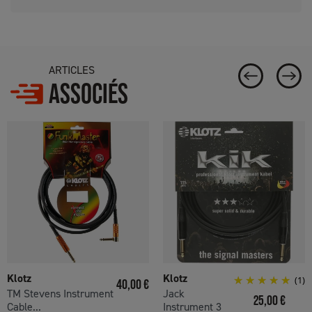
ARTICLES
ASSOCIÉS
Klotz
Klotz
Prix
(1)
40,00 €
TM Stevens Instrument
Jack
Prix
25,00 €
Cable...
Instrument 3