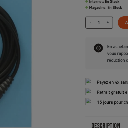
Internet: En Stock
Magasins: En Stock
-
+
A
En achetan
vous rapp
réduction 
Payez en 4x sans
Retrait
gratuit
e
15 jours
pour ch
DESCRIPTION