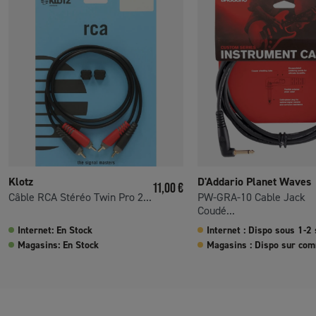
Klotz
D'Addario Planet Waves
Prix
11,00 €
Câble RCA Stéréo Twin Pro 2...
PW-GRA-10 Cable Jack
Coudé...
Internet: En Stock
Internet : Dispo sous 1-2
Magasins: En Stock
Magasins : Dispo sur co