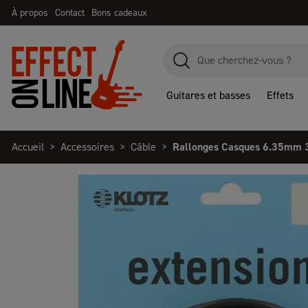
À propos
Contact
Bons cadeaux
Guitares et basses
Effets
Accueil
Accessoires
Câble
Rallonges Casques 6.35mm