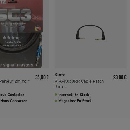
Klotz
Prix
Prix
35,00 €
23,00 €
Parleur 2m noir
KIKPK060RR Câble Patch
Jack...
Nous Contacter
Internet: En Stock
 Nous Contacter
Magasins: En Stock