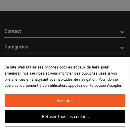
Contact
Catégories
Effect On Line
Ce site Web utilise ses propres cookies et ceux de tiers pour
améliorer nos services et vous montrer des publicités liées à vos
Informations
préférences en analysant vos habitudes de navigation. Pour donner
votre consentement à son utilisation, appuyez sur le bouton Accepter.
Marchand approuvé par la Société des Avis Garantis,
cliquez ici pour vérifier
.
Accepter
Refuser tous les cookies
Retrouvez-nous !