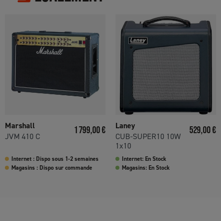
Marshall
Laney
Prix
Prix
1 799,00 €
529,00 €
JVM 410 C
CUB-SUPER10 10W
1x10
Internet : Dispo sous 1-2 semaines
Internet: En Stock
Magasins : Dispo sur commande
Magasins: En Stock