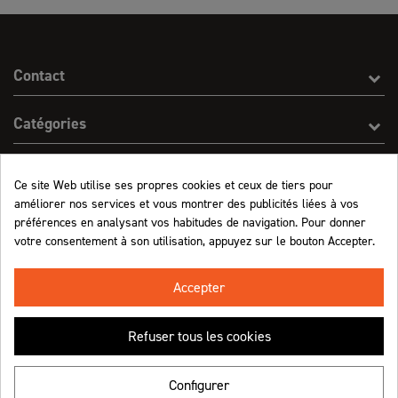
Contact
Catégories
Effect On Line
Ce site Web utilise ses propres cookies et ceux de tiers pour
améliorer nos services et vous montrer des publicités liées à vos
Informations
préférences en analysant vos habitudes de navigation. Pour donner
votre consentement à son utilisation, appuyez sur le bouton Accepter.
Marchand approuvé par la Société des Avis Garantis,
cliquez ici pour vérifier
.
Accepter
Refuser tous les cookies
Retrouvez-nous !
Configurer